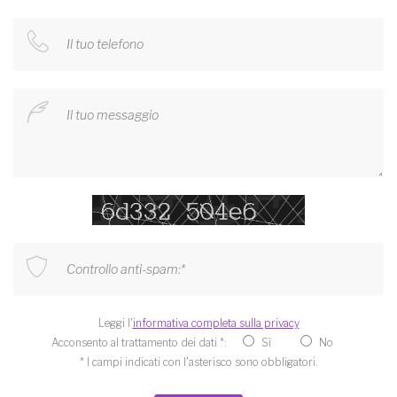
Il tuo telefono
Il tuo messaggio
Controllo anti-spam:*
Leggi l'
informativa completa sulla privacy
Acconsento al trattamento dei dati *:
Sì
No
* I campi indicati con l'asterisco sono obbligatori.